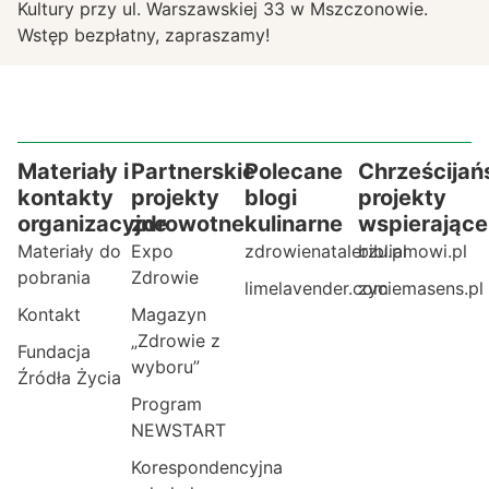
Kultury przy ul. Warszawskiej 33 w Mszczonowie.
Wstęp bezpłatny, zapraszamy!
Materiały i
Partnerskie
Polecane
Chrześcijań
kontakty
projekty
blogi
projekty
organizacyjne
zdrowotne
kulinarne
wspierające
Materiały do
Expo
zdrowienatalerzu.pl
bibliamowi.pl
pobrania
Zdrowie
limelavender.com
zyciemasens.pl
Kontakt
Magazyn
„Zdrowie z
Fundacja
wyboru”
Źródła Życia
Program
NEWSTART
Korespondencyjna