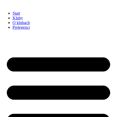
Przejdź
do
Start
treści
Kluby
O klubach
Prelegenci