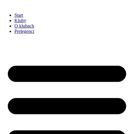
Przejdź
do
Start
treści
Kluby
O klubach
Prelegenci