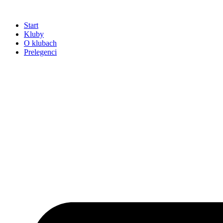
Przejdź
do
Start
treści
Kluby
O klubach
Prelegenci