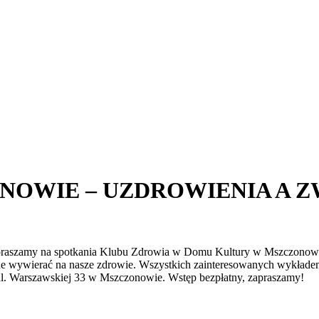
OWIE – UZDROWIENIA A ZW
apraszamy na spotkania Klubu Zdrowia w Domu Kultury w Mszczonowie
ne wywierać na nasze zdrowie. Wszystkich zainteresowanych wykładem 
 ul. Warszawskiej 33 w Mszczonowie. Wstęp bezpłatny, zapraszamy!