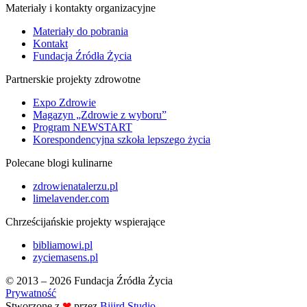
Materiały i kontakty organizacyjne
Materiały do pobrania
Kontakt
Fundacja Źródła Życia
Partnerskie projekty zdrowotne
Expo Zdrowie
Magazyn „Zdrowie z wyboru”
Program NEWSTART
Korespondencyjna szkoła lepszego życia
Polecane blogi kulinarne
zdrowienatalerzu.pl
limelavender.com
Chrześcijańskie projekty wspierające
bibliamowi.pl
zyciemasens.pl
© 2013 – 2026 Fundacja Źródła Życia
Prywatność
Stworzone z
❤
przez
Biiird Studio