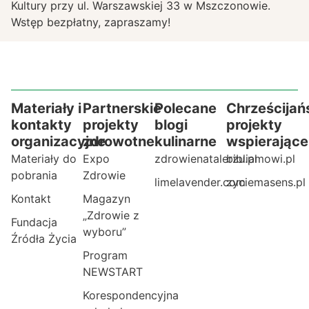
Kultury przy ul. Warszawskiej 33 w Mszczonowie.
Wstęp bezpłatny, zapraszamy!
Materiały i
Partnerskie
Polecane
Chrześcijań
kontakty
projekty
blogi
projekty
organizacyjne
zdrowotne
kulinarne
wspierające
Materiały do
Expo
zdrowienatalerzu.pl
bibliamowi.pl
pobrania
Zdrowie
limelavender.com
zyciemasens.pl
Kontakt
Magazyn
„Zdrowie z
Fundacja
wyboru”
Źródła Życia
Program
NEWSTART
Korespondencyjna