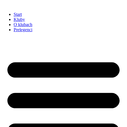
Przejdź
do
Start
treści
Kluby
O klubach
Prelegenci