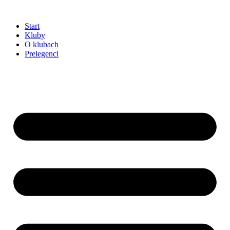
Przejdź
do
Start
treści
Kluby
O klubach
Prelegenci