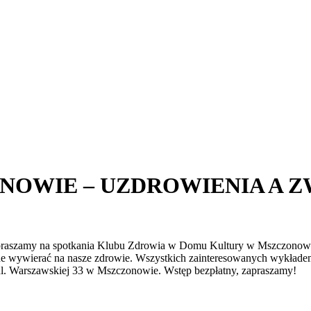
OWIE – UZDROWIENIA A ZW
apraszamy na spotkania Klubu Zdrowia w Domu Kultury w Mszczonowie
ne wywierać na nasze zdrowie. Wszystkich zainteresowanych wykładem 
 ul. Warszawskiej 33 w Mszczonowie. Wstęp bezpłatny, zapraszamy!