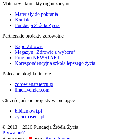
Materiały i kontakty organizacyjne
Materiały do pobrania
Kontakt
Fundacja Źródła Życia
Partnerskie projekty zdrowotne
Expo Zdrowie
Magazyn „Zdrowie z wyboru”
Program NEWSTART
Korespondencyjna szkoła lepszego życia
Polecane blogi kulinarne
zdrowienatalerzu.pl
limelavender.com
Chrześcijańskie projekty wspierające
bibliamowi.pl
zyciemasens.pl
© 2013 – 2026 Fundacja Źródła Życia
Prywatność
Stworzone z
❤
przez
Biiird Studio