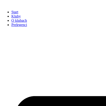
Przejdź
do
Start
treści
Kluby
O klubach
Prelegenci