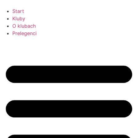
Przejdź
do
Start
treści
Kluby
O klubach
Prelegenci