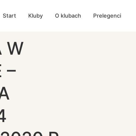
Start
Kluby
O klubach
Prelegenci
A W
 –
A
4