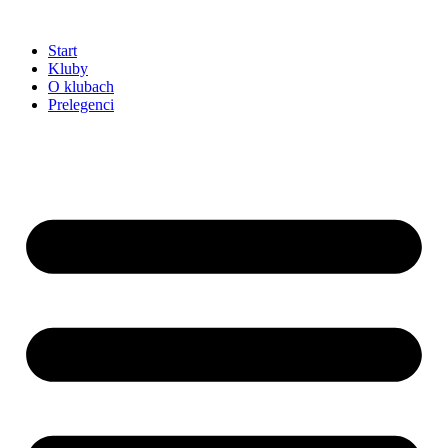
Przejdź
do
Start
treści
Kluby
O klubach
Prelegenci