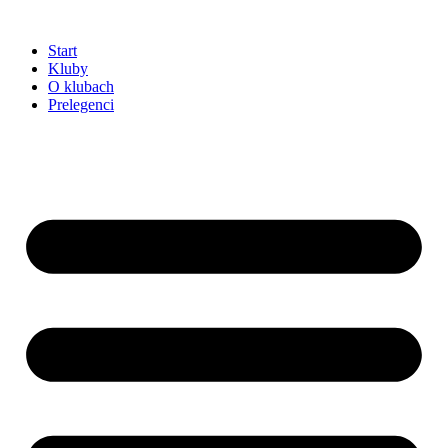
Przejdź
do
Start
treści
Kluby
O klubach
Prelegenci