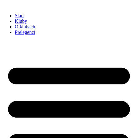
Przejdź
do
Start
treści
Kluby
O klubach
Prelegenci