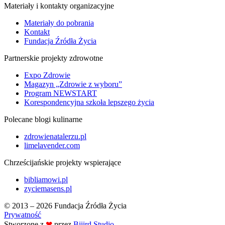
Materiały i kontakty organizacyjne
Materiały do pobrania
Kontakt
Fundacja Źródła Życia
Partnerskie projekty zdrowotne
Expo Zdrowie
Magazyn „Zdrowie z wyboru”
Program NEWSTART
Korespondencyjna szkoła lepszego życia
Polecane blogi kulinarne
zdrowienatalerzu.pl
limelavender.com
Chrześcijańskie projekty wspierające
bibliamowi.pl
zyciemasens.pl
© 2013 – 2026 Fundacja Źródła Życia
Prywatność
Stworzone z
❤
przez
Biiird Studio