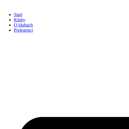
Przejdź
do
Start
treści
Kluby
O klubach
Prelegenci