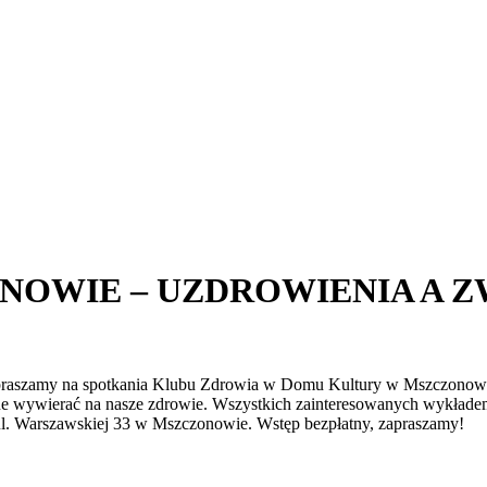
OWIE – UZDROWIENIA A ZW
apraszamy na spotkania Klubu Zdrowia w Domu Kultury w Mszczonowie
ne wywierać na nasze zdrowie. Wszystkich zainteresowanych wykładem 
 ul. Warszawskiej 33 w Mszczonowie. Wstęp bezpłatny, zapraszamy!