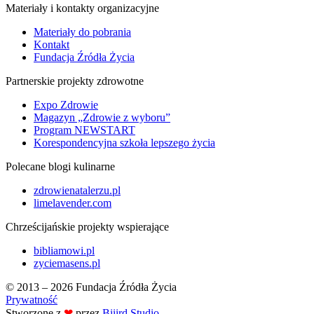
Materiały i kontakty organizacyjne
Materiały do pobrania
Kontakt
Fundacja Źródła Życia
Partnerskie projekty zdrowotne
Expo Zdrowie
Magazyn „Zdrowie z wyboru”
Program NEWSTART
Korespondencyjna szkoła lepszego życia
Polecane blogi kulinarne
zdrowienatalerzu.pl
limelavender.com
Chrześcijańskie projekty wspierające
bibliamowi.pl
zyciemasens.pl
© 2013 – 2026 Fundacja Źródła Życia
Prywatność
Stworzone z
❤
przez
Biiird Studio