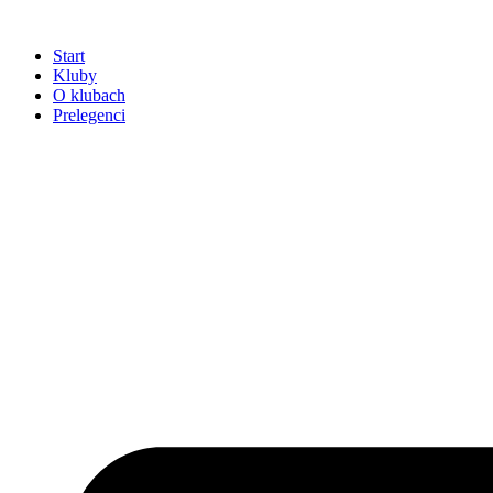
Przejdź
do
Start
treści
Kluby
O klubach
Prelegenci