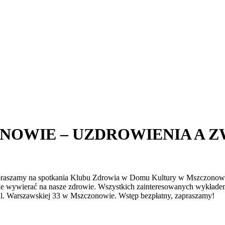
OWIE – UZDROWIENIA A ZW
apraszamy na spotkania Klubu Zdrowia w Domu Kultury w Mszczonowie
ne wywierać na nasze zdrowie. Wszystkich zainteresowanych wykładem 
 ul. Warszawskiej 33 w Mszczonowie. Wstęp bezpłatny, zapraszamy!