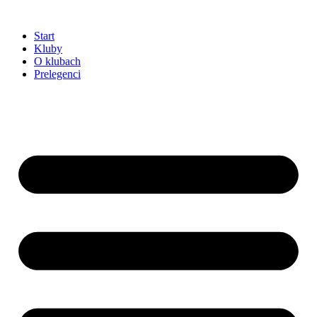
Przejdź
do
Start
treści
Kluby
O klubach
Prelegenci