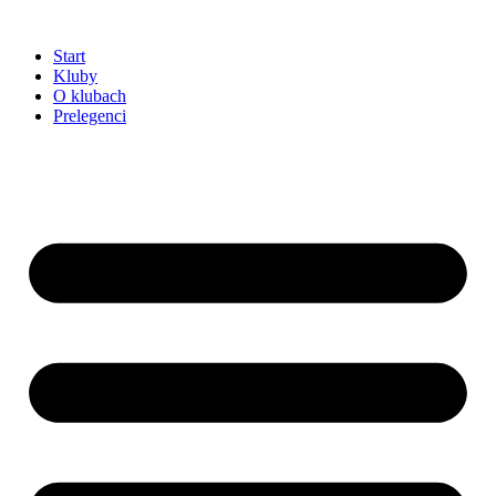
Przejdź
do
Start
treści
Kluby
O klubach
Prelegenci