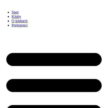
Przejdź
do
Start
treści
Kluby
O klubach
Prelegenci