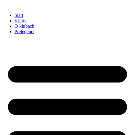
Przejdź
do
Start
treści
Kluby
O klubach
Prelegenci