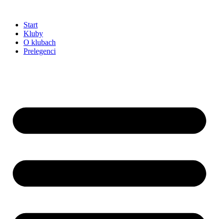
Przejdź
do
Start
treści
Kluby
O klubach
Prelegenci