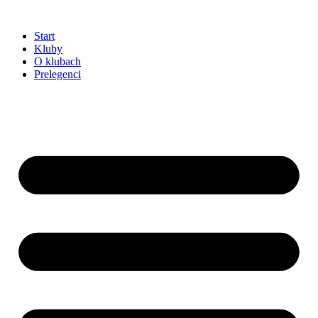
Przejdź
do
Start
treści
Kluby
O klubach
Prelegenci