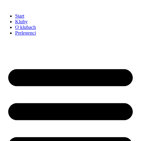
Przejdź
do
Start
treści
Kluby
O klubach
Prelegenci