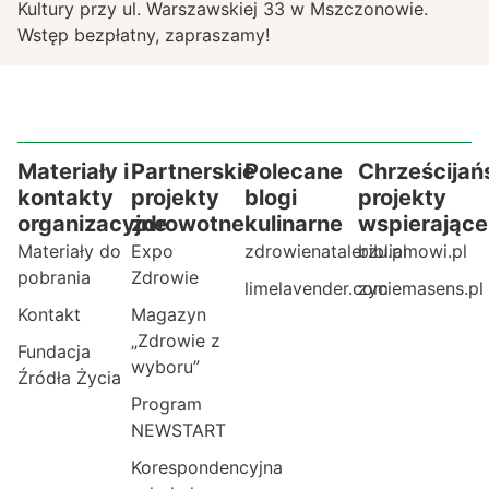
Kultury przy ul. Warszawskiej 33 w Mszczonowie.
Wstęp bezpłatny, zapraszamy!
Materiały i
Partnerskie
Polecane
Chrześcijań
kontakty
projekty
blogi
projekty
organizacyjne
zdrowotne
kulinarne
wspierające
Materiały do
Expo
zdrowienatalerzu.pl
bibliamowi.pl
pobrania
Zdrowie
limelavender.com
zyciemasens.pl
Kontakt
Magazyn
„Zdrowie z
Fundacja
wyboru”
Źródła Życia
Program
NEWSTART
Korespondencyjna