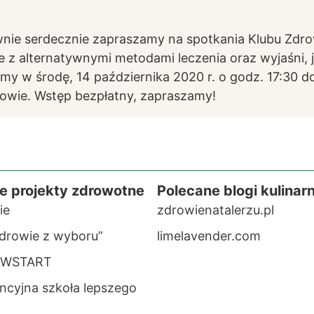
ownie serdecznie zapraszamy na spotkania Klubu Zd
 z alternatywnymi metodami leczenia oraz wyjaśni,
w środę, 14 października 2020 r. o godz. 17:30 do K
owie. Wstęp bezpłatny, zapraszamy!
e projekty zdrowotne
Polecane blogi kulinar
ie
zdrowienatalerzu.pl
drowie z wyboru”
limelavender.com
EWSTART
cyjna szkoła lepszego