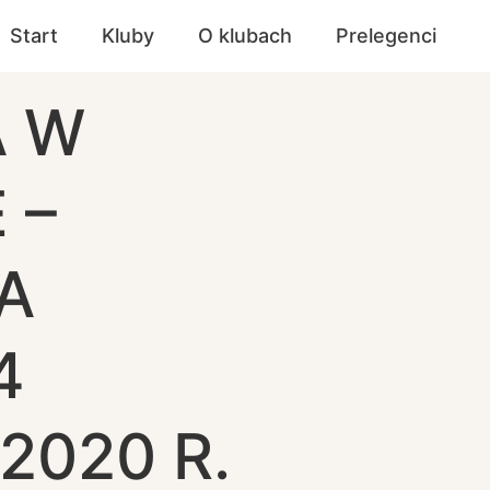
Start
Kluby
O klubach
Prelegenci
A W
 –
A
4
2020 R.