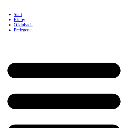
Przejdź
do
Start
treści
Kluby
O klubach
Prelegenci