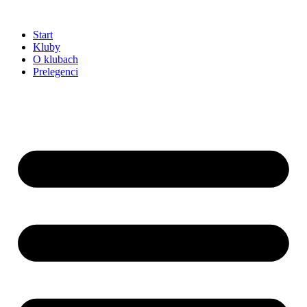
Przejdź
do
Start
treści
Kluby
O klubach
Prelegenci