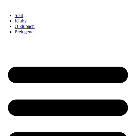
Przejdź
do
Start
treści
Kluby
O klubach
Prelegenci