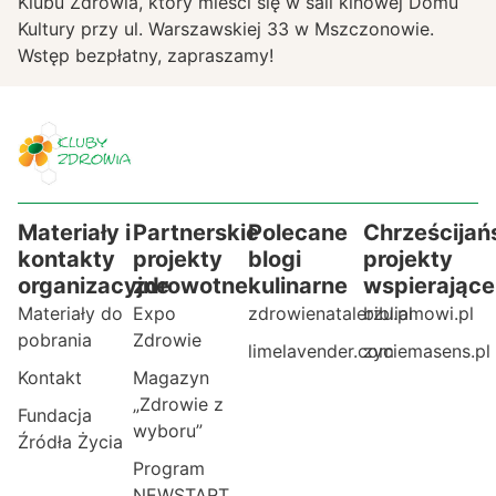
Klubu Zdrowia, który mieści się w sali kinowej Domu
Kultury przy ul. Warszawskiej 33 w Mszczonowie.
Wstęp bezpłatny, zapraszamy!
Materiały i
Partnerskie
Polecane
Chrześcijań
kontakty
projekty
blogi
projekty
organizacyjne
zdrowotne
kulinarne
wspierające
Materiały do
Expo
zdrowienatalerzu.pl
bibliamowi.pl
pobrania
Zdrowie
limelavender.com
zyciemasens.pl
Kontakt
Magazyn
„Zdrowie z
Fundacja
wyboru”
Źródła Życia
Program
NEWSTART