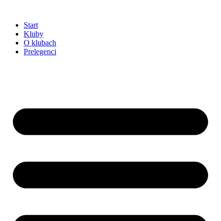
Przejdź
do
Start
treści
Kluby
O klubach
Prelegenci