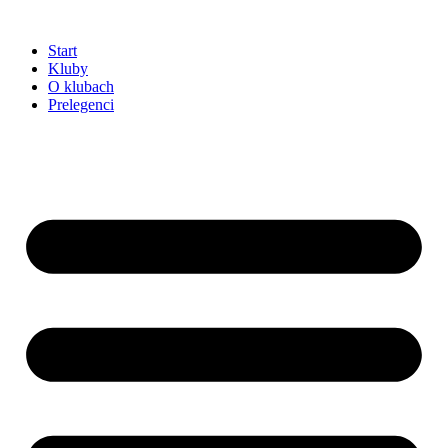
Przejdź
do
Start
treści
Kluby
O klubach
Prelegenci