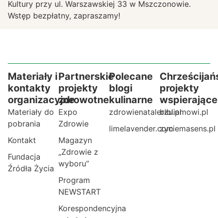
Kultury przy ul. Warszawskiej 33 w Mszczonowie.
Wstęp bezpłatny, zapraszamy!
Materiały i
Partnerskie
Polecane
Chrześcijań
kontakty
projekty
blogi
projekty
organizacyjne
zdrowotne
kulinarne
wspierające
Materiały do
Expo
zdrowienatalerzu.pl
bibliamowi.pl
pobrania
Zdrowie
limelavender.com
zyciemasens.pl
Kontakt
Magazyn
„Zdrowie z
Fundacja
wyboru”
Źródła Życia
Program
NEWSTART
Korespondencyjna