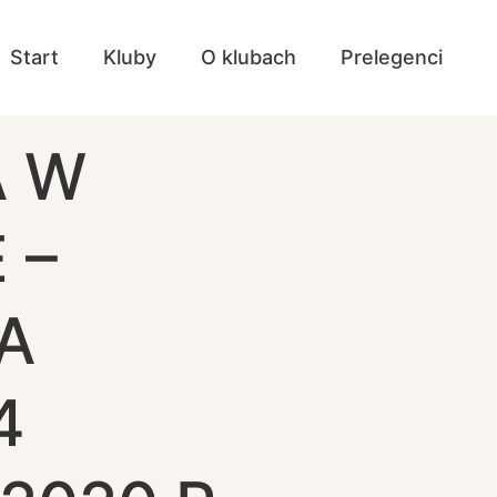
Start
Kluby
O klubach
Prelegenci
A W
 –
A
4