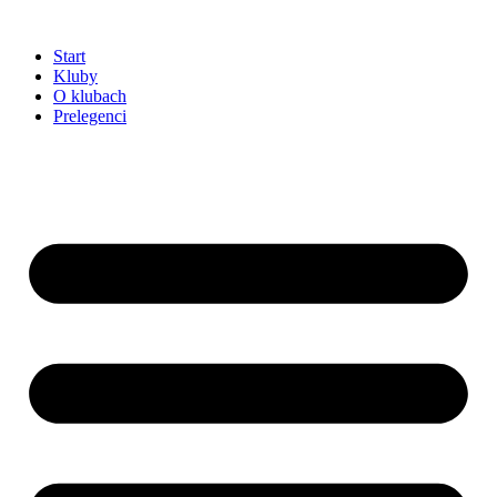
Przejdź
do
Start
treści
Kluby
O klubach
Prelegenci