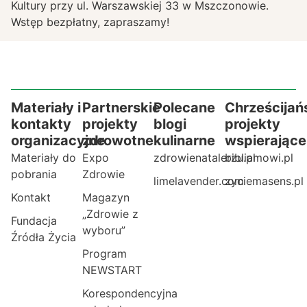
Kultury przy ul. Warszawskiej 33 w Mszczonowie.
Wstęp bezpłatny, zapraszamy!
Materiały i
Partnerskie
Polecane
Chrześcijań
kontakty
projekty
blogi
projekty
organizacyjne
zdrowotne
kulinarne
wspierające
Materiały do
Expo
zdrowienatalerzu.pl
bibliamowi.pl
pobrania
Zdrowie
limelavender.com
zyciemasens.pl
Kontakt
Magazyn
„Zdrowie z
Fundacja
wyboru”
Źródła Życia
Program
NEWSTART
Korespondencyjna