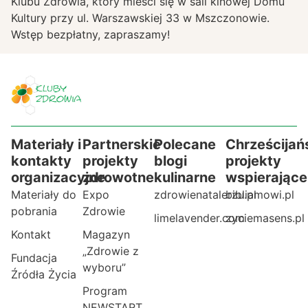
Klubu Zdrowia, który mieści się w sali kinowej Domu
Kultury przy ul. Warszawskiej 33 w Mszczonowie.
Wstęp bezpłatny, zapraszamy!
Materiały i
Partnerskie
Polecane
Chrześcijań
kontakty
projekty
blogi
projekty
organizacyjne
zdrowotne
kulinarne
wspierające
Materiały do
Expo
zdrowienatalerzu.pl
bibliamowi.pl
pobrania
Zdrowie
limelavender.com
zyciemasens.pl
Kontakt
Magazyn
„Zdrowie z
Fundacja
wyboru”
Źródła Życia
Program
NEWSTART